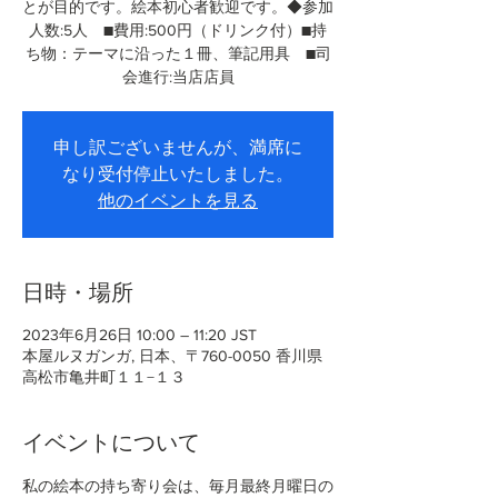
とが目的です。絵本初心者歓迎です。◆参加
人数:5人 ■費用:500円（ドリンク付）■持
ち物：テーマに沿った１冊、筆記用具 ■司
会進行:当店店員
申し訳ございませんが、満席に
なり受付停止いたしました。
他のイベントを見る
日時・場所
2023年6月26日 10:00 – 11:20 JST
本屋ルヌガンガ, 日本、〒760-0050 香川県
高松市亀井町１１−１３
イベントについて
私の絵本の持ち寄り会は、毎月最終月曜日の