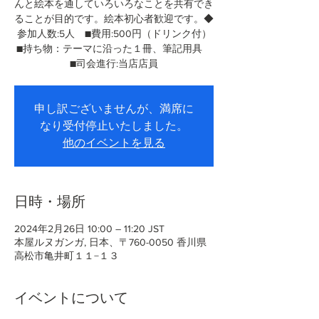
んと絵本を通していろいろなことを共有でき
ることが目的です。絵本初心者歓迎です。◆
参加人数:5人 ■費用:500円（ドリンク付）
■持ち物：テーマに沿った１冊、筆記用具
■司会進行:当店店員
申し訳ございませんが、満席に
なり受付停止いたしました。
他のイベントを見る
日時・場所
2024年2月26日 10:00 – 11:20 JST
本屋ルヌガンガ, 日本、〒760-0050 香川県
高松市亀井町１１−１３
イベントについて