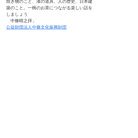
焼き物のこと、漆の道具、人の歴史、日本建
築のこと。一椀のお茶につながる楽しい話を
しましょう
　中條晴之拝」
公益財団法人中條文化振興財団
このイベントをシェア