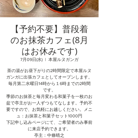
【予約不要】普段着
のお抹茶カフェ(8月
はお休みです)
7月09日(水)
  |  
本屋ルヌガンガ
茶の湯がお昼下がりの2時間限定で本屋ルヌ
ガンガに出張カフェとしてオープンします。
毎月第二水曜日14時から１6時までの2時間
です。
季節のお抹茶と毎月変わる和菓子を一枚のお
盆で亭主がお一人ずつもてなします。予約不
要ですので、お気軽にお越しください。メニ
ュ：お抹茶と和菓子セット1000円
下記申し込みページにて、ご希望者のみ事前
に来店予約できます。
亭主：中條晴之