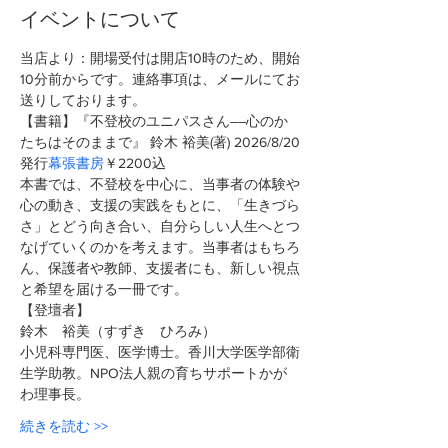
イベントについて
当店より：開場受付は開店10時のため、開始
10分前からです。連絡事項は、メールにてお
送りしております。
【書籍】『不登校のユニパスさん――心のか
たちはそのままで』 鈴木 裕美(著)
2026/8/20
発行
幕張書房
￥2200込 
本書では、不登校を中心に、当事者の体験や
心の動き、支援の実践をもとに、「生きづら
さ」とどう向き合い、自分らしい人生へとつ
なげていくのかを考えます。当事者はもちろ
ん、保護者や教師、支援者にも、新しい視点
と希望を届ける一冊です。
【登壇者】
鈴木　裕美（すずき　ひろみ）
小児科専門医、医学博士。香川大学医学部衛
生学助教。NPO法人親の育ちサポートかが
わ理事長。
続きを読む >>