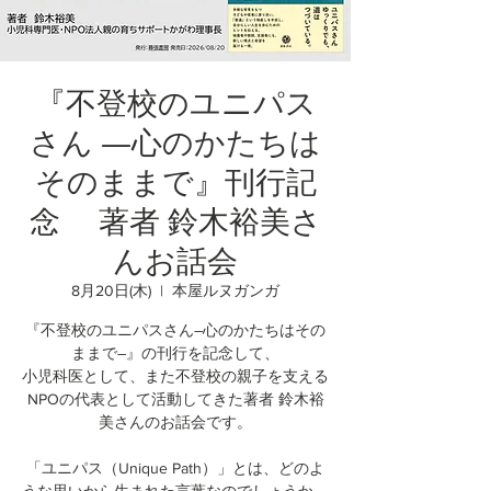
『不登校のユニパス
さん ―心のかたちは
そのままで』刊行記
念 著者 鈴木裕美さ
んお話会
8月20日(木)
  |  
本屋ルヌガンガ
『不登校のユニパスさん―心のかたちはその
ままで―』の刊行を記念して、
小児科医として、また不登校の親子を支える
NPOの代表として活動してきた著者 鈴木裕
美さんのお話会です。
「ユニパス（Unique Path）」とは、どのよ