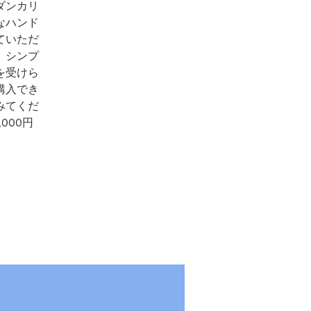
ダンカリ
なハンド
ていただ
、シンプ
を受けら
購入でき
みてくだ
000円