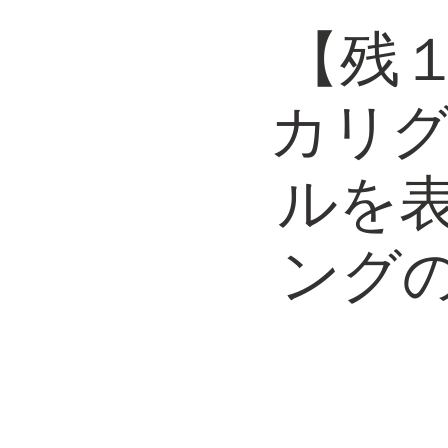
【残
カリグ
ルを
ング