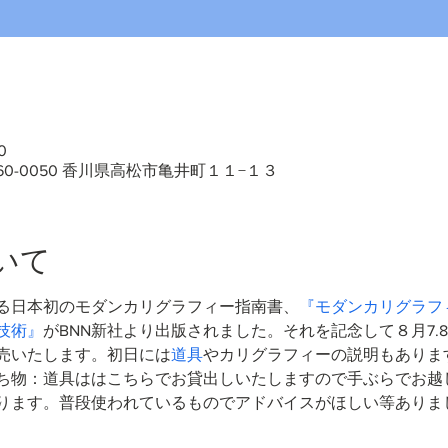
0
60-0050 香川県高松市亀井町１１−１３
いて
る日本初のモダンカリグラフィー指南書、
『モダンカリグラフ
技術』
がBNN新社より出版されました。それを記念して８月7.
売いたします。初日には
道具
やカリグラフィーの説明もありま
ち物：道具ははこちらでお貸出しいたしますので手ぶらでお越
ります。普段使われているものでアドバイスがほしい等ありま