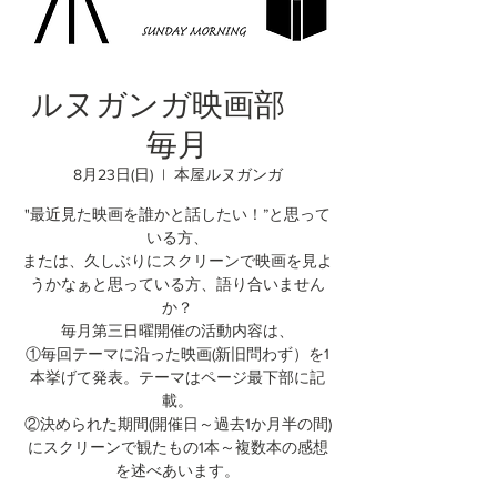
ルヌガンガ映画部
毎月
8月23日(日)
  |  
本屋ルヌガンガ
"最近見た映画を誰かと話したい！”と思って
いる方、
または、久しぶりにスクリーンで映画を見よ
うかなぁと思っている方、語り合いません
か？
毎月第三日曜開催の活動内容は、
①毎回テーマに沿った映画(新旧問わず）を1
本挙げて発表。テーマはページ最下部に記
載。
②決められた期間(開催日～過去1か月半の間)
にスクリーンで観たもの1本～複数本の感想
を述べあいます。