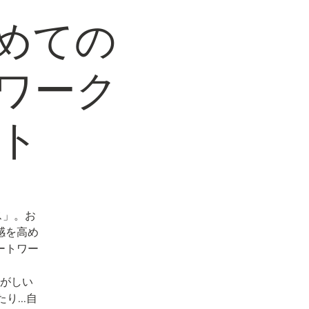
めての
ワーク
ート
ス」。お
感を高め
ートワー
がしい
...自