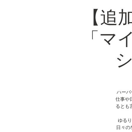
【追
「マ
シ
ハーバ
仕事や
るとも
ゆるり
日々の